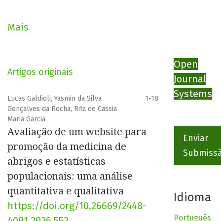
artigos é feita de forma contínua, por meio do
Open
Journal Systems
(OJS). Para a avaliação dos artigos é
Mais
adotado o processo de avaliação por pares. A revista
adota o modelo diamante de acesso aberto, oferecendo
Open
acesso aberto,
online
e gratuito a todo o seu conteúdo.
Artigos originais
Journal
Systems
Lucas Galdioli, Yasmin da Silva
1-18
Gonçalves da Rocha, Rita de Cassia
Maria Garcia
Avaliação de um website para
Enviar
promoção da medicina de
Submiss
abrigos e estatísticas
populacionais: uma análise
quantitativa e qualitativa
Idioma
https://doi.org/10.26669/2448-
Português
4091.2026.552