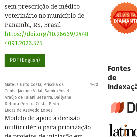
sem prescrição de médico
veterinário no município de
Panambi, RS, Brasil
https://doi.org/10.26669/2448-
4091.2026.575
PDF (English)
Fontes
de
Mateus Brito Costa, Priscila da
1-20
Indexaç
Cunha Jácome Vidal, Samira Yusef
Araújo de Falani Bezerra, Dallyane
Debora Pereira Costa, Pedro
Lucas de Azevedo Lopes
Modelo de apoio à decisão
multicritério para priorização
de projetos de iniciação em