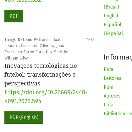
(Brasil)
English
PDF
Español
(España)
Thiago Delpino Petrocchi, João
1-13
Leandro Cássio de Oliveira, João
Francisco Sarno Carvalho, Sheldon
Informa
William Silva
Inovações tecnológicas no
Para
futebol: transformações e
Leitores
perspectivas
Para
https://doi.org/10.26669/2448-
Autores
4091.2026.594
Para
Bibliotecário
PDF (English)