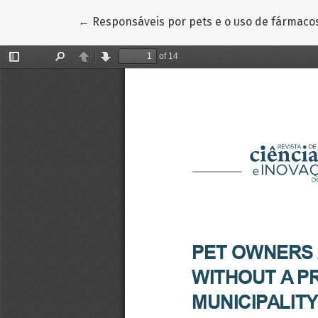
Voltar aos Detalhes do Artigo
←
Responsáveis por pets e o uso de fármaco