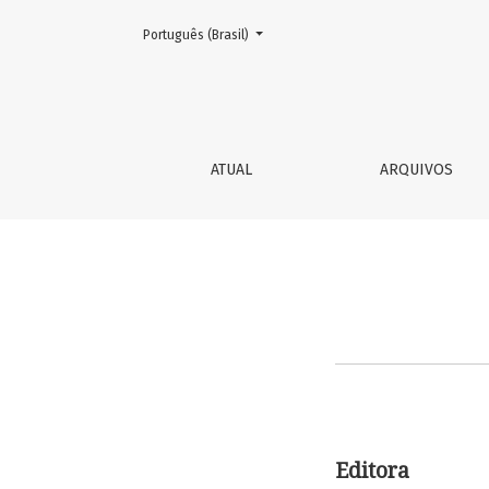
Mudar o idioma. O atual é:
Português (Brasil)
Equipe Editorial
ATUAL
ARQUIVOS
Editora