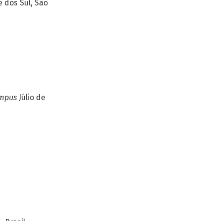
 dos Sul, São
mpus
Júlio de