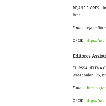
REJANE FLORES - In
Brasil.
E-mail
: rejane.flo
ORCID:
https://orc
Editores Assis
THIRSSA HELENA GR
Westphalen, RS, Br
E-mail
:
thirssa.gra
ORCID:
https://orc