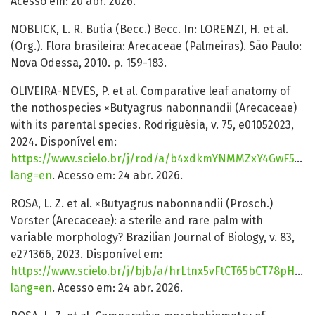
Acesso em: 20 abr. 2026.
NOBLICK, L. R. Butia (Becc.) Becc. In: LORENZI, H. et al.
(Org.). Flora brasileira: Arecaceae (Palmeiras). São Paulo:
Nova Odessa, 2010. p. 159-183.
OLIVEIRA-NEVES, P. et al. Comparative leaf anatomy of
the nothospecies ×Butyagrus nabonnandii (Arecaceae)
with its parental species. Rodriguésia, v. 75, e01052023,
2024. Disponível em:
https://www.scielo.br/j/rod/a/b4xdkmYNMMZxY4GwF5Yvn
lang=en
. Acesso em: 24 abr. 2026.
ROSA, L. Z. et al. ×Butyagrus nabonnandii (Prosch.)
Vorster (Arecaceae): a sterile and rare palm with
variable morphology? Brazilian Journal of Biology, v. 83,
e271366, 2023. Disponível em:
https://www.scielo.br/j/bjb/a/hrLtnx5vFtCT65bCT78pHNz/
lang=en
. Acesso em: 24 abr. 2026.