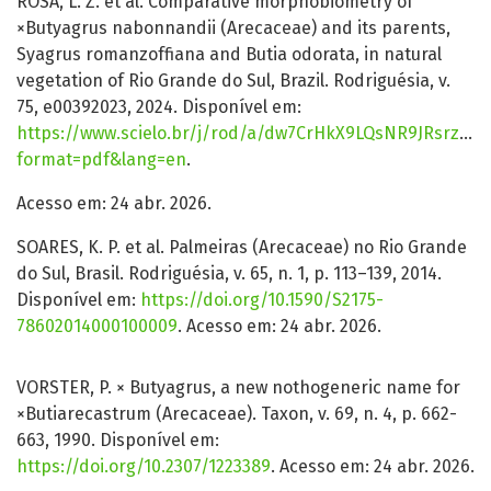
ROSA, L. Z. et al. Comparative morphobiometry of
×Butyagrus nabonnandii (Arecaceae) and its parents,
Syagrus romanzoffiana and Butia odorata, in natural
vegetation of Rio Grande do Sul, Brazil. Rodriguésia, v.
75, e00392023, 2024. Disponível em:
https://www.scielo.br/j/rod/a/dw7CrHkX9LQsNR9JRsrzWd
format=pdf&lang=en
.
Acesso em: 24 abr. 2026.
SOARES, K. P. et al. Palmeiras (Arecaceae) no Rio Grande
do Sul, Brasil. Rodriguésia, v. 65, n. 1, p. 113–139, 2014.
Disponível em:
https://doi.org/10.1590/S2175-
78602014000100009
. Acesso em: 24 abr. 2026.
VORSTER, P. × Butyagrus, a new nothogeneric name for
×Butiarecastrum (Arecaceae). Taxon, v. 69, n. 4, p. 662-
663, 1990. Disponível em:
https://doi.org/10.2307/1223389
. Acesso em: 24 abr. 2026.