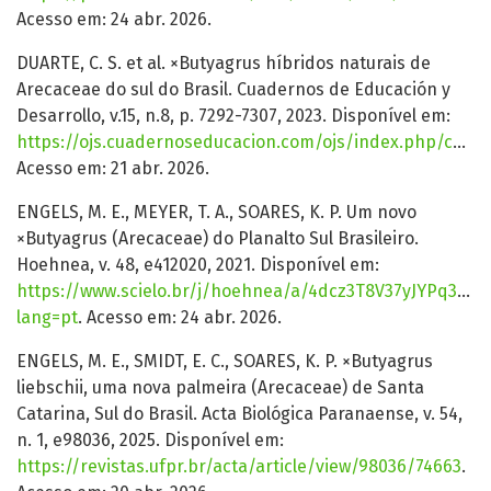
Acesso em: 24 abr. 2026.
DUARTE, C. S. et al. ×Butyagrus híbridos naturais de
Arecaceae do sul do Brasil. Cuadernos de Educación y
Desarrollo, v.15, n.8, p. 7292-7307, 2023. Disponível em:
https://ojs.cuadernoseducacion.com/ojs/index.php/ced/article/view/1401
Acesso em: 21 abr. 2026.
ENGELS, M. E., MEYER, T. A., SOARES, K. P. Um novo
×Butyagrus (Arecaceae) do Planalto Sul Brasileiro.
Hoehnea, v. 48, e412020, 2021. Disponível em:
https://www.scielo.br/j/hoehnea/a/4dcz3T8V37yJYPq3kjTJ
lang=pt
. Acesso em: 24 abr. 2026.
ENGELS, M. E., SMIDT, E. C., SOARES, K. P. ×Butyagrus
liebschii, uma nova palmeira (Arecaceae) de Santa
Catarina, Sul do Brasil. Acta Biológica Paranaense, v. 54,
n. 1, e98036, 2025. Disponível em:
https://revistas.ufpr.br/acta/article/view/98036/74663
.