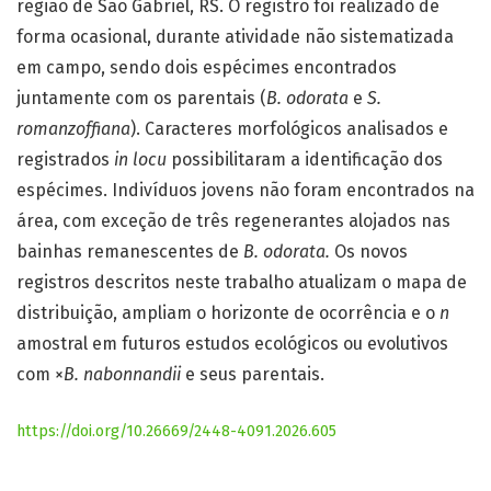
região de São Gabriel, RS. O registro foi realizado de
forma ocasional, durante atividade não sistematizada
em campo, sendo dois espécimes encontrados
juntamente com os parentais (
B. odorata
e
S.
romanzoffiana
). Caracteres morfológicos analisados e
registrados
in locu
possibilitaram a identificação dos
espécimes. Indivíduos jovens não foram encontrados na
área, com exceção de três regenerantes alojados nas
bainhas remanescentes de
B. odorata.
Os novos
registros descritos neste trabalho atualizam o mapa de
distribuição, ampliam o horizonte de ocorrência e o
n
amostral em futuros estudos ecológicos ou evolutivos
com ×
B. nabonnandii
e seus parentais.
https://doi.org/10.26669/2448-4091.2026.605