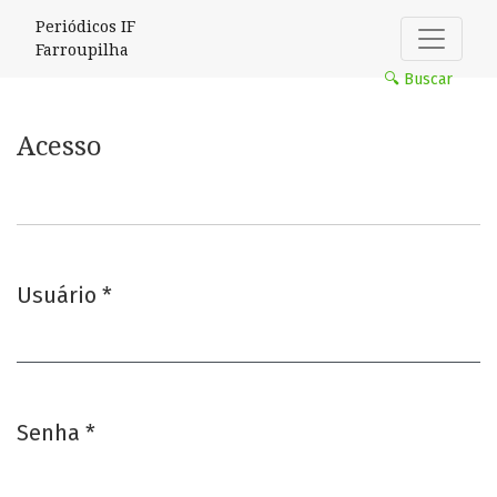
Acesso
Periódicos IF
Farroupilha
🔍 Buscar
Acesso
Usuário
*
Obrigatório
Senha
*
Obrigatório